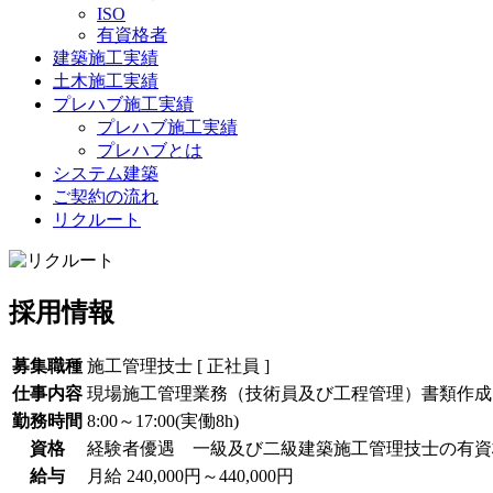
ISO
有資格者
建築施工実績
土木施工実績
プレハブ施工実績
プレハブ施工実績
プレハブとは
システム建築
ご契約の流れ
リクルート
採用情報
募集職種
施工管理技士 [ 正社員 ]
仕事内容
現場施工管理業務（技術員及び工程管理）書類作成
勤務時間
8:00～17:00(実働8h)
資格
経験者優遇 一級及び二級建築施工管理技士の有資
給与
月給 240,000円～440,000円