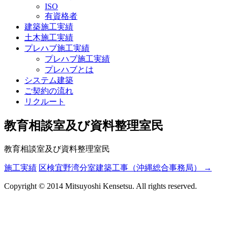
ISO
有資格者
建築施工実績
土木施工実績
プレハブ施工実績
プレハブ施工実績
プレハブとは
システム建築
ご契約の流れ
リクルート
教育相談室及び資料整理室民
教育相談室及び資料整理室民
施工実績
区検宜野湾分室建築工事（沖縄総合事務局）
→
投
稿
Copyright © 2014 Mitsuyoshi Kensetsu. All rights reserved.
ナ
ビ